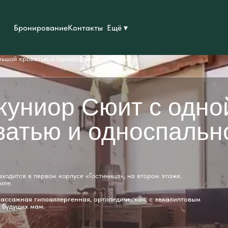
Бронирование
Контакты
Ещё ▾
льшой кроватью и односпальной кроватью
униор Сюит с одно
ватью и односпальн
ходится в первом корпусе «Гостиница», на втором этаже.
иле.
массажная гипоаллергенная, ортопедическая, с эвкалиптовым
 будущих мам.