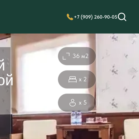
+7 (909) 260-90-05
36 м2
й
ой
х 2
х 5