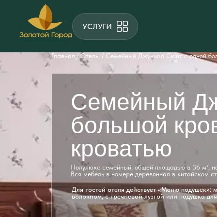
УСЛУГИ
Главная
/ Отель
/ Семейный Джуниор Сюит с одной бо
Семейный Дж
большой кро
кроватью
Полулюкс семейный, общей площадью в 36 м², на
Вся мебель в номере деревянная в китайском ст
Для гостей отеля действует «Меню подушек»: 
волокном, с гречневой лузгой или подушка для