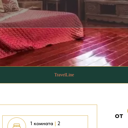
TravelLine
от
1 комната
|
2