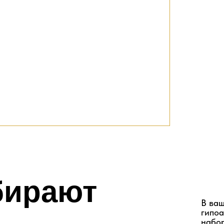
бирают
В ваш
гипоа
набор