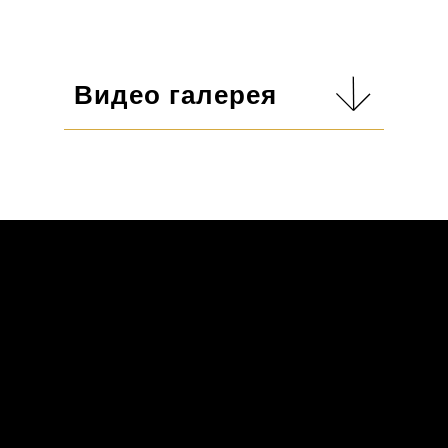
НАПИСАТЬ НАМ
Видео галерея
Ресепшн отеля
По вопросам организации и
проведения мероприятий
+7 (909) 260-90-05
+7 (903) 845-23-20
info@zolotogorod.com
gm@zolotogorod.com
Об экокурорте
Для детей
Отель
Парк динозавров
Ресторан
Спецпредложения
Услуги и
Фестивали и мероприятия
отдых
Конференции и банкеты
Территория
Контакты
©2025 Все права защищены
АО «Золотой город» ИНН 5009138475