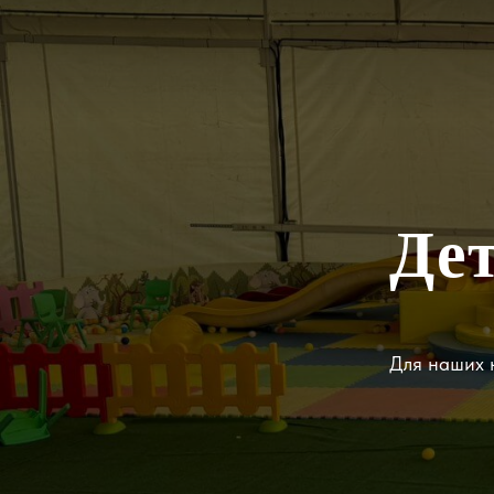
Де
Для наших ю