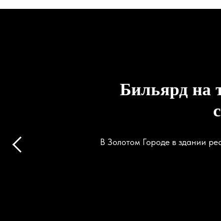
Бильярд на 
В Золотом Городе в здании ре
Об экокурорте
Территория
Отель
Парк динозавров